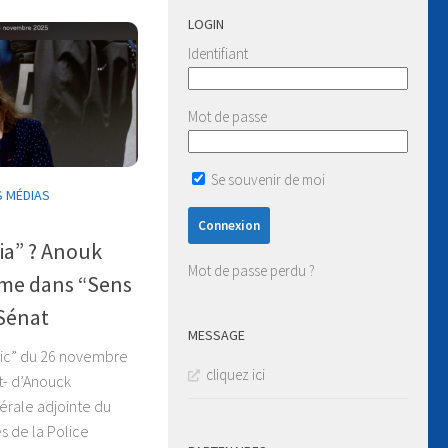
LOGIN
Identifiant
Mot de passe
Se souvenir de moi
S MÉDIAS
ia” ? Anouk
Mot de passe perdu ?
ime dans “Sens
 Sénat
MESSAGE
lic” du 26 novembre
cliquez ici
t- d’Anouck
érale adjointe du
s de la Police