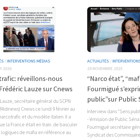
ÉS
/
INTERVENTIONS MÉDIAS
ACTUALITÉS
/
INTERVENTION
R 2026
29 NOVEMBRE 2025
rafic: réveillons-nous
“Narco état”, “maf
Frédéric Lauze sur Cnews
Fourmigué s’expr
public”sur Public
 Lauze, secrétaire général du SCPN
 (Midinews) Cnews ce lundi 9 février au
Interview dans “Sens pub
narcotrafic et du modèle italien. Il a
-‘émission de Public Séna
e la France était en train. de basculer
Fourmigué secrétaire gén
 logiques de mafia en référence au
Syndicat des Commissaire