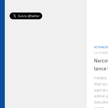
ACTUALIT
10 FÉVRIE
Narcot
lance 
Frédéric
était sur
sujet du 
estimé qu
dans des
projet...