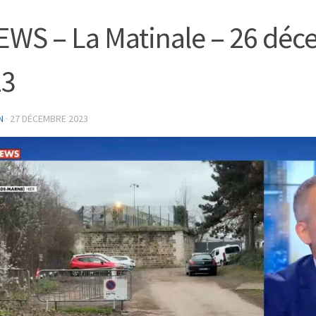
WS – La Matinale – 26 dé
23
N
·
27 DÉCEMBRE 2023